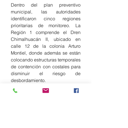
Dentro del plan preventivo 
municipal, las autoridades 
identificaron cinco regiones 
prioritarias de monitoreo. La 
Región 1 comprende el Dren 
Chimalhuacán II, ubicado en 
calle 12 de la colonia Arturo 
Montiel, donde además se están 
colocando estructuras temporales 
de contención con costales para 
disminuir el riesgo de 
desbordamiento.
La Región 2 contempla el 
monitoreo del Canal Río de la 
Compañía y escurrimientos 
naturales de barrancas en 
avenida Bordo de Xochiaca y 