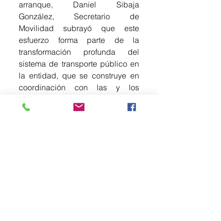
arranque, Daniel Sibaja 
González, Secretario de 
Movilidad subrayó que este 
esfuerzo forma parte de la 
transformación profunda del 
sistema de transporte público en 
la entidad, que se construye en 
coordinación con las y los 
concesionarios, apostando por la 
innovación tecnológica y 
esquemas de financiamiento 
accesibles. 
“Queremos que las y los 
mexiquenses cuenten con un 
transporte más digno, más 
eficiente, más seguro, y que, en lo 
posible, también sea más 