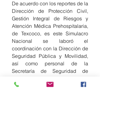
De acuerdo con los reportes de la 
Dirección de Protección Civil, 
Gestión Integral de Riesgos y 
Atención Médica Prehospitalaria, 
de Texcoco, es este Simulacro 
Nacional se laboró el 
coordinación con la Dirección de 
Seguridad Pública y Movilidad, 
así como personal de la 
Secretaría de Seguridad de 
Estado de México. 
Participaron 359 inmuebles, entre 
dependencias de gobierno, 
escuelas de preescolares, 
primarias, secundarias, 
bachilleratos, universidades, 
tanto públicas como privadas; así 
como empresas, 