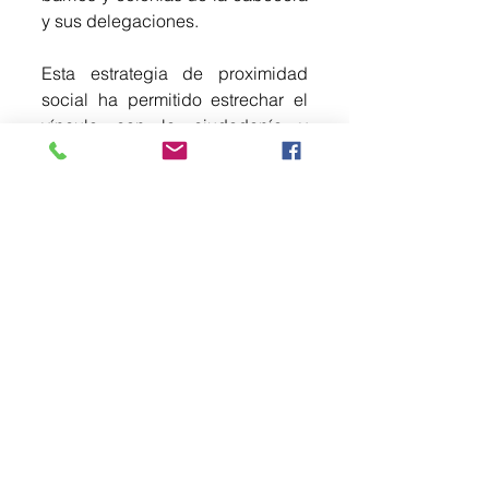
y sus delegaciones. 
Esta estrategia de proximidad 
social ha permitido estrechar el 
vínculo con la ciudadanía y 
reducir los tiempos de atención, 
entregando resultados positivos 
en la prevención del delito a nivel 
local.
Acompañada por los regidores 
Mtra. Adela Romo, Benjamín 
Martínez, Erick Soriano y José 
Ángel Lisjuan, la Dra. Topete 
García enfatizó que la seguridad 
es una labor que no se detiene.
"Estas patrullas son herramientas 