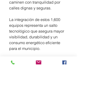
caminen con tranquilidad por 
calles dignas y seguras.
La integración de estos 1,600 
equipos representa un salto 
tecnológico que asegura mayor 
visibilidad, durabilidad y un 
consumo energético eficiente 
para el municipio.
Con este banderazo de salida, la 
Dra. Ivette Topete reafirma su 
compromiso de pasar de las 
propuestas a los resultados 
tangibles, demostrando que en 
Amecameca el progreso es una 
realidad visible.
“Amecameca brilla más que 