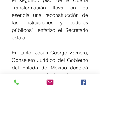
Transformación lleva en su 
esencia una reconstrucción de 
las instituciones y poderes 
públicos”, enfatizó el Secretario 
estatal.
En tanto, Jesús George Zamora, 
Consejero Jurídico del Gobierno 
del Estado de México destacó 
que, a pesar de los retos y las 
circunstancias particulares que 
enfrentan las elecciones, los 
institutos y autoridades 
electorales han demostrado una 
responsabilidad y 
profesionalismo ejemplares. 
Este convenio de colaboración 