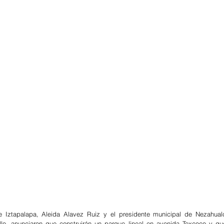
 Iztapalapa, Aleida Alavez Ruiz y el presidente municipal de Nezahualcó
o, anunciaron que construirán un parque lineal en avenida Texcoco y que