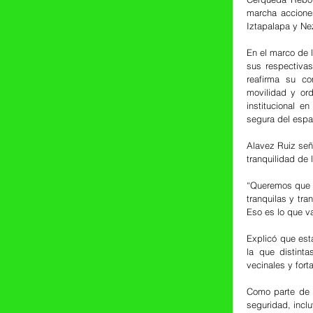
marcha acciones
Iztapalapa y Ne
En el marco de 
sus respectivas
reafirma su co
movilidad y ord
institucional e
segura del espa
Alavez Ruiz señ
tranquilidad de 
“Queremos que t
tranquilas y tra
Eso es lo que v
Explicó que esta
la que distinta
vecinales y fort
Como parte de e
seguridad, incl