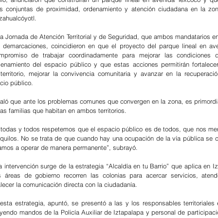
 conjuntas de proximidad, ordenamiento y atención ciudadana en la zona 
zahualcóyotl.
la Jornada de Atención Territorial y de Seguridad, que ambos mandatarios e
 demarcaciones, coincidieron en que el proyecto del parque lineal en ave
mpromiso de trabajar coordinadamente para mejorar las condiciones d
enamiento del espacio público y que estas acciones permitirán fortalecer
n territorio, mejorar la convivencia comunitaria y avanzar en la recuperaci
cio público.
aló que ante los problemas comunes que convergen en la zona, es primordial 
las familias que habitan en ambos territorios.
odas y todos respetemos que el espacio público es de todos, que nos mer
nquilos. No se trata de que cuando hay una ocupación de la vía pública se co
amos a operar de manera permanente”, subrayó.
 intervención surge de la estrategia “Alcaldía en tu Barrio” que aplica en Iz
s áreas de gobierno recorren las colonias para acercar servicios, atende
alecer la comunicación directa con la ciudadanía.
sta estrategia, apuntó, se presentó a las y los responsables territoriales 
uyendo mandos de la Policía Auxiliar de Iztapalapa y personal de participaci