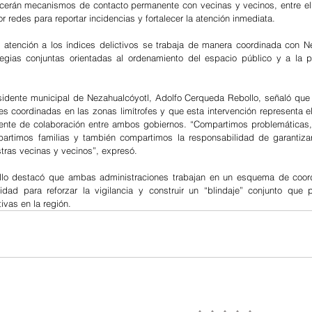
cerán mecanismos de contacto permanente con vecinas y vecinos, entre ell
 redes para reportar incidencias y fortalecer la atención inmediata.
atención a los índices delictivos se trabaja de manera coordinada con Ne
egias conjuntas orientadas al ordenamiento del espacio público y a la pr
esidente municipal de Nezahualcóyotl, Adolfo Cerqueda Rebollo, señaló que e
s coordinadas en las zonas limítrofes y que esta intervención representa el 
nte de colaboración entre ambos gobiernos. “Compartimos problemáticas,
artimos familias y también compartimos la responsabilidad de garantizar
stras vecinas y vecinos”, expresó.
lo destacó que ambas administraciones trabajan en un esquema de coordi
dad para reforzar la vigilancia y construir un “blindaje” conjunto que pe
ivas en la región.