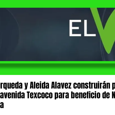
erqueda y Aleida Alavez construirán 
 avenida Texcoco para beneficio de 
pa
 de 5 estrellas.