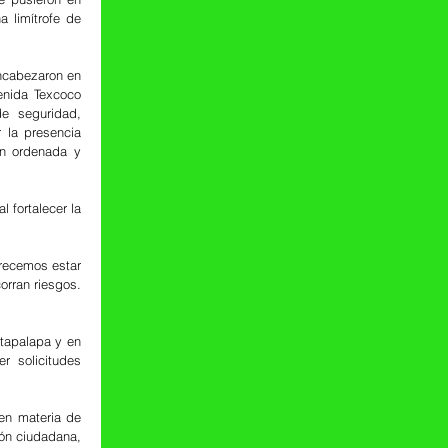
limítrofe de 
ncabezaron en 
nida Texcoco 
e seguridad, 
 la presencia 
ón ordenada y 
fortalecer la 
ecemos estar 
rran riesgos. 
tapalapa y en 
r solicitudes 
en materia de 
ón ciudadana, 