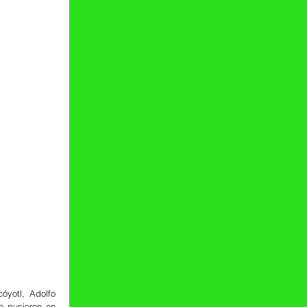
yotl, Adolfo 
 pusieron en 