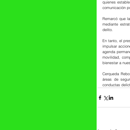
quienes estable
comunicación por
Remarcó que la 
mediante estrat
delito.
En tanto, el pr
impulsar accione
agenda permane
movilidad, comp
bienestar a nue
Cerqueda Rebol
áreas de seguri
conductas delict