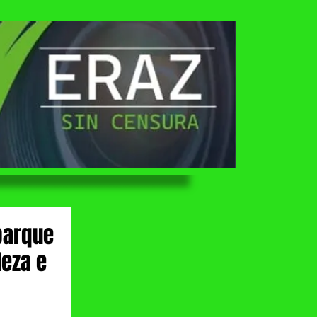
parque
Neza e