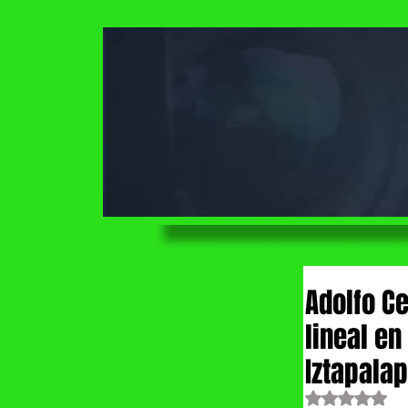
Adolfo C
lineal en
Iztapala
Obtuvo NaN