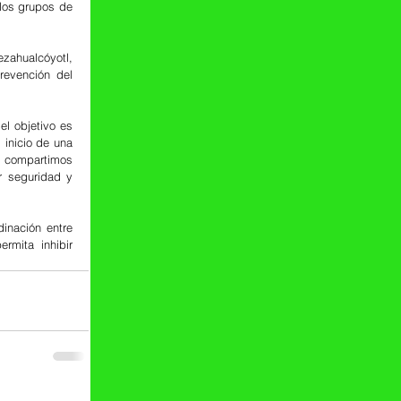
os grupos de 
zahualcóyotl, 
evención del 
l objetivo es 
inicio de una 
 compartimos 
 seguridad y 
nación entre 
rmita inhibir 