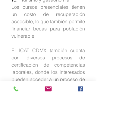
Los cursos presenciales tienen 
un costo de recuperación 
accesible, lo que también permite 
financiar becas para población 
vulnerable.
El ICAT CDMX también cuenta 
con diversos procesos de 
certificación de competencias 
laborales, donde los interesados 
pueden acceder a un proceso de 
evaluación de siete pasos para 
demostrar sus habilidades, 
destrezas y aptitudes, obteniendo 
un certificado oficial avalado por 
la Secretaría de Educación 
Pública (SEP).